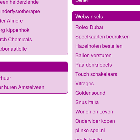
 een helderziende
inderfysiotherapie
Webwinkels
ier Almere
Rolex Dubai
rg kippenhok
Speelkaarten bedrukken
rch Chemicals
Hazelnoten bestellen
rbonaatfolie
Ballon versturen
Paardenkriebels
Touch schakelaars
rhuur
Vitrages
r huren Amstelveen
Goldensound
Snus Italia
Wonen en Leven
Ondervloer kopen
plinko-spel.nl
pro tv kastje