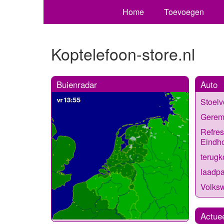
Home
Toevoegen
Koptelefoon-store.nl
Buienradar
Auto
Stoel
Gerem
Refres
Eindh
terug
laadpa
Volks
Actue