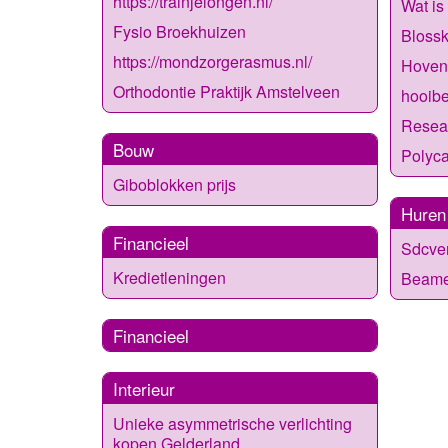
https://trainjelongen.nl/
Wat is
Fysio Broekhuizen
Blossk
https://mondzorgerasmus.nl/
Hoven
Orthodontie Praktijk Amstelveen
hooibe
Resea
Bouw
Polyca
Giboblokken prijs
Huren
Financieel
Sdcve
Kredietleningen
Beame
Financieel
Interieur
Unieke asymmetrische verlichting
kopen Gelderland