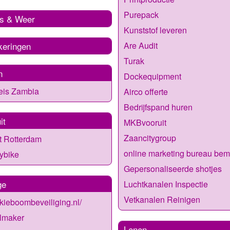
Purepack
s & Weer
Kunststof leveren
keringen
Are Audit
Turak
n
Dockequipment
eis Zambia
Airco offerte
Bedrijfspand huren
it
MKBvooruit
Zaancitygroup
ft Rotterdam
online marketing bureau be
ybike
Gepersonaliseerde shotjes
ge
Luchtkanalen Inspectie
Vetkanalen Reinigen
//kieboombeveiliging.nl/
lmaker
Lenen