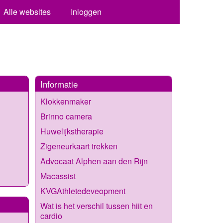
Alle websites
Inloggen
Informatie
Klokkenmaker
Brinno camera
Huwelijkstherapie
Zigeneurkaart trekken
Advocaat Alphen aan den Rijn
Macassist
KVGAthletedeveopment
Wat is het verschil tussen hiit en
cardio