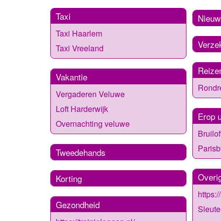
Taxi
Nieuw
Taxi Haarlem
Verze
Taxi Vreeland
Reize
Vakantie
Rondr
Vergaderen Veluwe
Loft Harderwijk
Erop u
Overnachting veluwe
Bruilo
Parisb
Tweedehands
Overi
Korting
https:
Gezondheid
Sleute