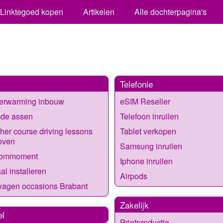
Linktegoed kopen
Artikelen
Alle dochterpagina's
Telefonie
verwarming inbouw
eSIM Reseller
de assen
Telefoon inruilen
her course driving lessons
Tablet verkopen
oven
Samsung inruilen
kommoment
Iphone inruilen
al installeren
Airpods
wagen occasions Brabant
Zakelijk
el
Printproductie